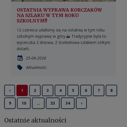
OSTATNIA WYPRAWA KORCZAKÓW
NA SZLAKU W TYM ROKU
SZKOLNYM!!
12 czerwca udaliśmy się na ostatnią w tym roku
szkolnym wyprawę w góry.⛰️ Tradycyjnie była to
wycieczka 2 dniowa. Z Korbielowa szlakiem żółtym
dotarli...
25-06-2026
Aktualności
‹
1
2
3
4
5
6
7
8
9
10
...
33
34
›
Ostatnie
aktualności