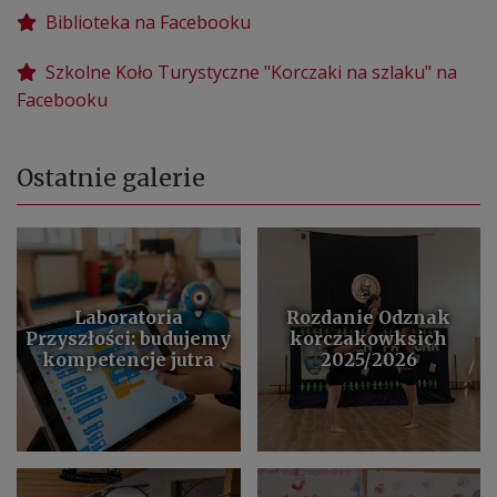
Biblioteka na Facebooku
Szkolne Koło Turystyczne "Korczaki na szlaku" na
Facebooku
Ostatnie galerie
Laboratoria
Rozdanie Odznak
Przyszłości: budujemy
korczakowksich
kompetencje jutra
2025/2026