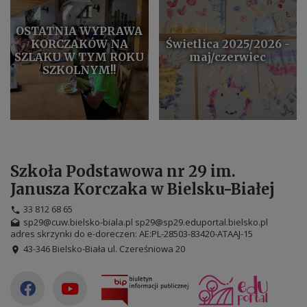
OSTATNIA WYPRAWA
KORCZAKÓW NA
Świetlica 2025/2026 -
SZLAKU W TYM ROKU
maj/czerwiec
SZKOLNYM!!
Szkoła Podstawowa nr 29 im.
Janusza Korczaka w Bielsku-Białej
33 812 68 65
sp29@cuw.bielsko-biala.pl sp29@sp29.eduportal.bielsko.pl
adres skrzynki do e-doreczen: AE:PL-28503-83420-ATAAJ-15
43-346 Bielsko-Biała ul. Czereśniowa 20