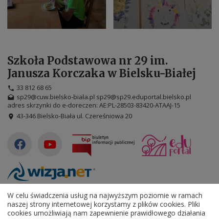
Szkoła Podstawowa nr 29 im.
Janusza Korczaka w Bielsku-Białej
33 812 68 65
sp29@cuw.bielsko-biala.pl sp29@sp29.eduportal.bielsko.pl
adres skrzynki do e-doreczen: AE:PL-28503-83420-ATAAJ-15
43-346 Bielsko-Biała ul. Czereśniowa 20
©
2026
WizjaNet
Wszystkie prawa zastrzeżone.
W celu świadczenia usług na najwyższym poziomie w ramach
naszej strony internetowej korzystamy z plików cookies. Pliki
Deklaracja dostępności
cookies umożliwiają nam zapewnienie prawidłowego działania