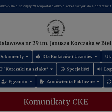
lsko-biala.pl sp29@sp29.eduportal.bielsko.pl adres skrzynki do e-doreczen: 
dstawowa nr 29 im. Janusza Korczaka w Biel
Dokumenty
Dla Rodziców i Uczniów
Uk
T "Korczaki na szlaku"
Specjaliści
Log
Egzamin
Zamówienia Publiczne
Komunikaty CKE