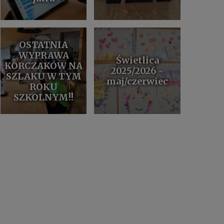
OSTATNIA
WYPRAWA
Świetlica
KORCZAKÓW NA
2025/2026 -
SZLAKU W TYM
maj/czerwiec
ROKU
SZKOLNYM!!