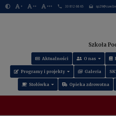
+
++
+++
33 812 68 65
sp29@cuw.bie
Szkoła Po
Aktualności
O nas
Programy i projekty
Galeria
SK
Stołówka
Opieka zdrowotna