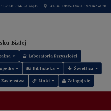
AE:PL-28503-83420-ATAAJ-15
43-346 Bielsko-Biała ul. Czereśniowa 20
sku-Białej
raina
Laboratoria Przyszłości
opedia
Biblioteka
Świetlica
Zastępstwa
Linki
Zaloguj się