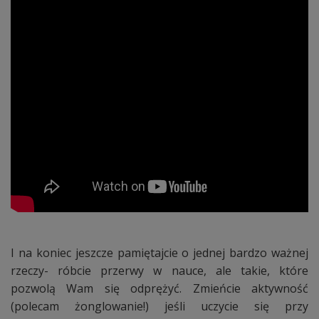
I na koniec jeszcze pamiętajcie o jednej bardzo ważnej
rzeczy- róbcie przerwy w nauce, ale takie, które
pozwolą Wam się odprężyć. Zmieńcie aktywność
(polecam żonglowanie!) jeśli uczycie się przy