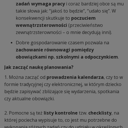
zadań wymaga pracy
i coraz bardziej obce są mu
takie słowa jak: “jakoś to będzie”, “udało się”. W
konsekwencji skutkuje to
poczuciem
wewnątrzsterowności
(przeciwieństwo
zewnątrzsterowności – o mnie decydują inni).
Dobre gospodarowanie czasem pozwala na
zachowanie równowagi pomiędzy
obowiązkami np. szkolnymi a odpoczynkiem
.
Jak zacząć naukę planowania?
1. Można zacząć od
prowadzenia kalendarza
, czy to w
formie tradycyjnej czy elektronicznej, w którym dziecko
będzie zapisywać zbliżające się wydarzenia, spotkania
czy aktualne obowiązki.
2. Pomocne są też
listy kontrolne
tzw.
checklisty
, na
której pociecha wypisuje to, co jest mu potrzebne do
wykonania różnych zadań czy do udziału w określonych