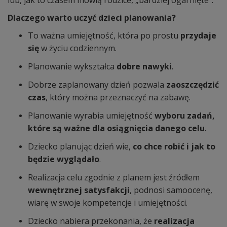
lub, jak to czasem mówią rodzice, „bardziej ogarnięte”.
Dlaczego warto uczyć dzieci planowania?
To ważna umiejętność, która po prostu
przydaje
się
w życiu codziennym.
Planowanie wykształca
dobre nawyki
.
Dobrze zaplanowany dzień pozwala
zaoszczędzić
czas
, który można przeznaczyć na zabawę.
Planowanie wyrabia umiejętność
wyboru zadań,
które są ważne dla osiągnięcia danego celu
.
Dziecko planując dzień wie,
co chce robić i jak to
będzie wyglądało
.
Realizacja celu zgodnie z planem jest źródłem
wewnętrznej satysfakcji
, podnosi samoocenę,
wiarę w swoje kompetencje i umiejętności.
Dziecko nabiera przekonania, że
realizacja