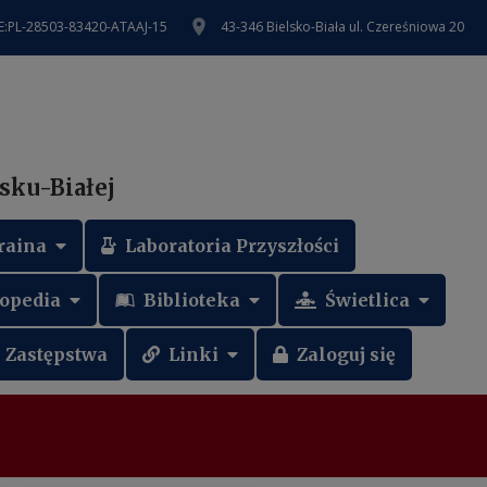
AE:PL-28503-83420-ATAAJ-15
43-346 Bielsko-Biała ul. Czereśniowa 20
sku-Białej
raina
Laboratoria Przyszłości
opedia
Biblioteka
Świetlica
Zastępstwa
Linki
Zaloguj się