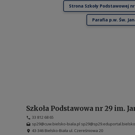
Strona Szkoły Podstawowej nr
Parafia p.w. Św. Ja
Szkoła Podstawowa nr 29 im. Ja
33 812 68 65
sp29@cuw.bielsko-biala.pl sp29@sp29.eduportal.bielsko.
43-346 Bielsko-Biała ul. Czereśniowa 20