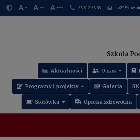
+
++
+++
33 812 68 65
sp29@cuw.bie
Szkoła Po
Aktualności
O nas
Programy i projekty
Galeria
SK
Stołówka
Opieka zdrowotna