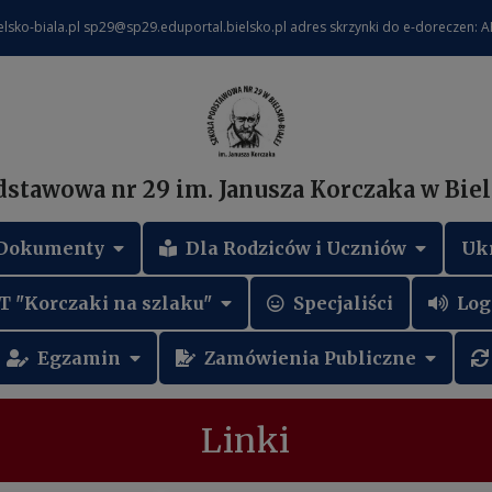
lsko-biala.pl sp29@sp29.eduportal.bielsko.pl adres skrzynki do e-doreczen: 
dstawowa nr 29 im. Janusza Korczaka w Biel
Dokumenty
Dla Rodziców i Uczniów
Uk
T "Korczaki na szlaku"
Specjaliści
Log
Egzamin
Zamówienia Publiczne
Linki