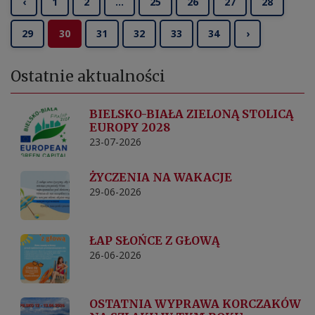
‹
1
2
...
25
26
27
28
29
30
31
32
33
34
›
Ostatnie
aktualności
BIELSKO-BIAŁA ZIELONĄ STOLICĄ
EUROPY 2028
23-07-2026
ŻYCZENIA NA WAKACJE
29-06-2026
ŁAP SŁOŃCE Z GŁOWĄ
26-06-2026
OSTATNIA WYPRAWA KORCZAKÓW