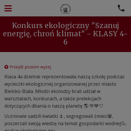
Konkurs ekologiczny "Szanuj
energię, chroń klimat" - KLASY 4-
6
Przejdź poziom wyżej
Klasa 4a dzielnie reprezentowała naszą szkołę podczas
wycieczki ekologicznej organizowanej przez miasto
Bielsko-Biała. Młodzi ekolodzy brali udział w
warsztatach, konkurach, a także prelekcjach
dotyczących dbania o naszą planetę 🌎 💚💙🤍
Uczniowie sadzili kwiatki 🌷, segregowali śmieci🗑️,
poszerzali swoją wiedzę na temat gospodarki wodnej💦,
grali w ekologiczne gry .